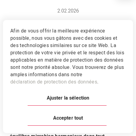
2.02.2026
Balance dans le
Afin de vous offrir la meilleure expérience
possible, nous vous gâtons avec des cookies et
cycle naturel
des technologies similaires sur ce site Web. La
protection de votre vie privée et le respect des lois
Pour des truies en bonne santé et des
applicables en matière de protection des données
porcelets vigoureux
sont notre priorité absolue. Vous trouverez de plus
amples informations dans notre
déclaration de protection des données
.
Ajuster la sélection
Le concept melior Balance accompagne la truie de
Accepter tout
la mise bas au sevrage. Il favorise une digestion
stable, des porcelets en bonne santé et un