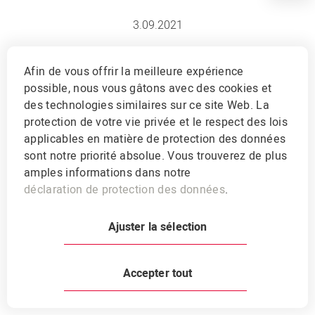
3.09.2021
Mesurer et
Afin de vous offrir la meilleure expérience
possible, nous vous gâtons avec des cookies et
maîtriser
des technologies similaires sur ce site Web. La
protection de votre vie privée et le respect des lois
l’importance de la
applicables en matière de protection des données
sont notre priorité absolue. Vous trouverez de plus
BACA
amples informations dans notre
déclaration de protection des données
.
Une gestion maîtrisée du tarissement
favorise la production et la fertilité et
Ajuster la sélection
assure la prévention des maladies
métaboliques.
Accepter tout