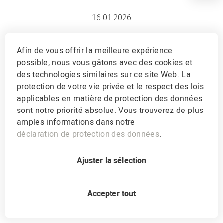
16.01.2026
Bien utiliser les
Afin de vous offrir la meilleure expérience
possible, nous vous gâtons avec des cookies et
seaux à lécher
des technologies similaires sur ce site Web. La
protection de votre vie privée et le respect des lois
Il ne suffit pas de les disposer. Les seaux à
applicables en matière de protection des données
lécher pour moutons et chèvres ne sont
sont notre priorité absolue. Vous trouverez de plus
amples informations dans notre
efficaces que s'ils sont utilisés correctement.
déclaration de protection des données
.
Nous vous indiquons les points à prendre en
compte.
Ajuster la sélection
Accepter tout