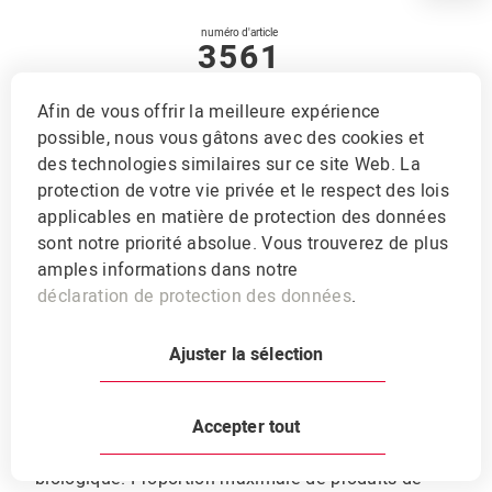
numéro d'article
3561
Aliment pré-
Afin de vous offrir la meilleure expérience
possible, nous vous gâtons avec des cookies et
engraissement
des technologies similaires sur ce site Web. La
protection de votre vie privée et le respect des lois
applicables en matière de protection des données
Aliments de pré-engraissement pour les
sont notre priorité absolue. Vous trouverez de plus
porcs d'engraissement.
amples informations dans notre
déclaration de protection des données
.
Structure
PB:
180 g
EDP:
13.7 MJ
Ajuster la sélection
Peut être utilisé dans l'agriculture biologique
Accepter tout
conformément aux règlements sur l'agriculture
biologique. Proportion maximale de produits de