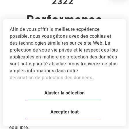
2322
Performance
Afin de vous offrir la meilleure expérience
18.5%, Combifloc
possible, nous vous gâtons avec des cookies et
des technologies similaires sur ce site Web. La
IPS/AQ
protection de votre vie privée et le respect des lois
applicables en matière de protection des données
Aliment complémentaire à un aliment de
sont notre priorité absolue. Vous trouverez de plus
base équilibré. combifloc avec des flocons
amples informations dans notre
déclaration de protection des données
.
traités hydrothermiquement.
Ajuster la sélection
Structure
PB:
185 g
NEL:
7.4 MJ
Accepter tout
Aliment complémentaire à un aliment de base
équilibré.