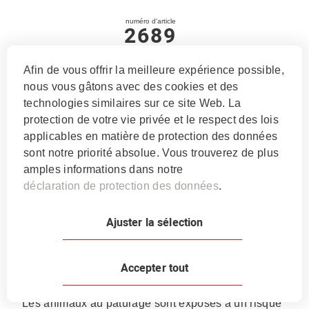
numéro d'article
2689
PhysiO Bloc
Afin de vous offrir la meilleure expérience possible,
nous vous gâtons avec des cookies et des
PARAclean
technologies similaires sur ce site Web. La
protection de votre vie privée et le respect des lois
applicables en matière de protection des données
Le mélange éprouvé de plantes naturelle
sont notre priorité absolue. Vous trouverez de plus
de PhysiO Bloc PARAclean soutient une
amples informations dans notre
stratégie durable contre les parasites.
déclaration de protection des données
.
Ajuster la sélection
Structure
Rapport Ca:P:
Phosphore:
2.5:1
40 g
Accepter tout
Les animaux au pâturage sont exposés à un risque