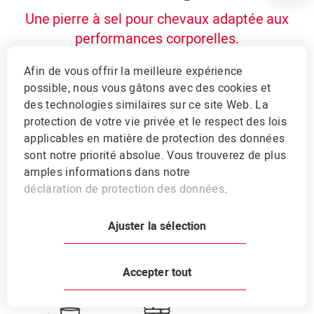
Une pierre à sel pour chevaux adaptée aux
performances corporelles.
Afin de vous offrir la meilleure expérience
Magnésium:
5000 mg
Sodium:
380 g
possible, nous vous gâtons avec des cookies et
des technologies similaires sur ce site Web. La
protection de votre vie privée et le respect des lois
applicables en matière de protection des données
La pierre à sel anglaise est composée à plus de 95
sont notre priorité absolue. Vous trouverez de plus
% de sel et est légèrement enrichi en magnésium,
amples informations dans notre
zinc, cuivre, manganèse, fer, cobalt, iode et
déclaration de protection des données
.
sélénium. Le sel pressé a une section transversale
trapézoïdale et convient particulièrement aux
écuries grâce à sa forme plate et à sa dureté. Il est
Ajuster la sélection
précisément adapté aux besoins supplémentaires
qui découlent des performances.
Accepter tout