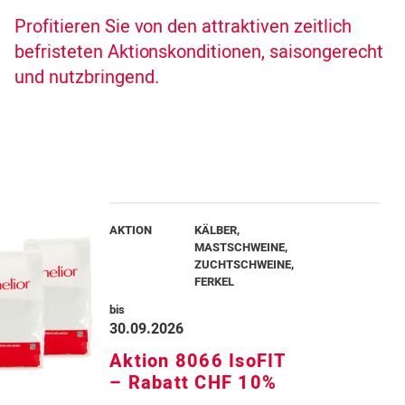
Profitieren Sie von den attraktiven zeitlich
Worüber möchten Sie informiert werden?
befristeten Aktionskonditionen, saisongerecht
und nutzbringend.
Alles
Nur Meine Themen
Welche Tierarten iteressieren Sie?
Milchvieh
AKTION
KÄLBER,
MASTSCHWEINE,
Kälbermast
ZUCHTSCHWEINE,
FERKEL
Rindviehmast
bis
30.09.2026
Mutterkühe
Aktion 8066 IsoFIT
– Rabatt CHF 10%
Schweinezucht