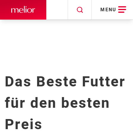
MENU
Schliessen
Schliessen
Schliessen
Anmeldung
Newsletter
Das Beste Futter
NAME
für den besten
E-MAIL
Preis