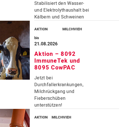
Stabilisiert den Wasser-
Schweinemast
und Elektrolythaushalt bei
Kälbern und Schweinen
Pferde
AKTION
MILCHVIEH
Schafe / Ziegen
bis
21.08.2026
Geflügel
Aktion – 8092
ImmuneTek und
8095 CowPAC
Jetzt bei
Abonnieren
Durchfallerkrankungen,
Milchrückgang und
Fieberschüben
unterstützen!
AKTION
MILCHVIEH