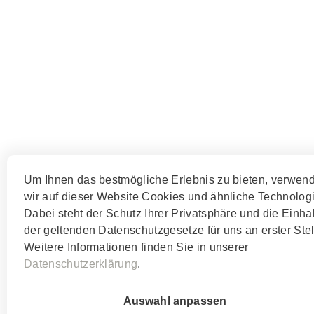
Hauptsitz
Meliofeed AG
Eisenbahnstrasse 16
3360 Herzogenbuchsee
T +41 58 434 15 15
info@melior.ch
Um Ihnen das bestmögliche Erlebnis zu bieten, verwen
wir auf dieser Website Cookies und ähnliche Technolog
Standort Ostschweiz
Dabei steht der Schutz Ihrer Privatsphäre und die Einha
der geltenden Datenschutzgesetze für uns an erster Stel
Meliofeed AG
Weitere Informationen finden Sie in unserer
Frauenfelderstrasse 13
Datenschutzerklärung
.
8523 Hagenbuch
T +41 58 434 15 70
Auswahl anpassen
info@melior.ch