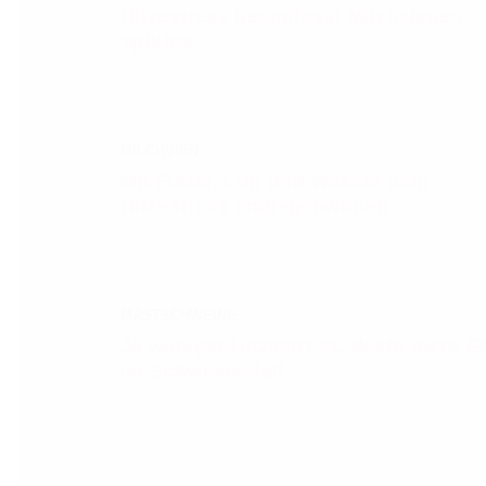
Hitzestress beeinflusst Milchziegen
spürbar
MILCHVIEH
Mit Futter, Luft und Wasser dem
Hitzestress entgegenwirken
MASTSCHWEINE
Je weniger Hitzestress, desto mehr Er
im Schweinestall