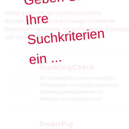
Schweinemast
melior bietet für die landwirtschaftliche
e
Nutztierproduktion eine massgeschneiderte
Pferde
n
Dienstleistungspalette mit kompetenter Beratung
und innovativen Fütterungskonzepten.
Schafe / Ziegen
Geflügel
n ...
SucklingCheck
Der SucklingCheck erkennt mögliche
Abonnier
Risikofaktoren und schlägt individuelle
Optimierungsmöglichkeiten zur
Reduktion des Besaugens vor.
SmartPig