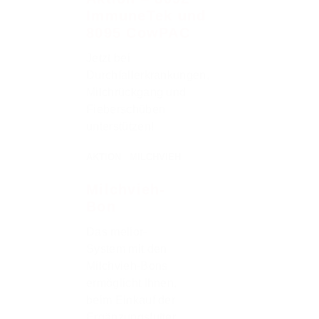
ImmuneTek und
8095 CowPAC
Jetzt bei
Durchfallerkrankungen,
Milchrückgang und
Fieberschüben
unterstützen!
AKTION
MILCHVIEH
Milchvieh-
Bon
Das melior-
System mit den
Milchvieh-Bons
ermöglicht Ihnen,
beim Einkauf der
Ergänzungsfutter,