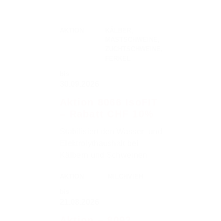
AKTION
KÄLBER,
MASTSCHWEINE,
ZUCHTSCHWEINE,
FERKEL
bis
30.09.2026
Aktion 8066 IsoFIT
– Rabatt CHF 10%
Stabilisiert den Wasser- und
Elektrolythaushalt bei
Kälbern und Schweinen
AKTION
MILCHVIEH
bis
21.08.2026
Aktion – 8092