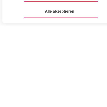
Vorherige
Nächste
Alle akzeptieren
Standort Westschweiz
Meliofeed AG
Route de Siviriez 3
1510 Moudon
T +41 58 434 15 15
info@melior.ch
Mischfutterwerk
Meliofeed AG
Bodenmatt 6
5073 Gipf-Oberfrick
T +41 58 434 15 60